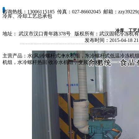
咨询热线：13006115185 传真：027-86602045 邮箱：zzy39229@
冷库、冷却工艺总承包
冷库、工艺
地址： 武汉市汉口青年路378号 版权所有：武汉固轮冷冻机
发布时间：2015-04-18 2
主营产品：水(风)冷螺杆式冷水机组，水冷螺杆式低温冷冻机组
机组，水冷螺杆热回 收冷水机组，变频冷水机